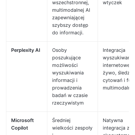
wszechstronnej,
wtyczek
multimodalnej AI
zapewniającej
szybszy dostęp
do informacji.
Perplexity AI
Osoby
Integracja
poszukujące
wyszukiwania
możliwości
internetoweg
wyszukiwania
żywo, śledzen
informacji i
cytowań i fun
prowadzenia
multimodalne.
badań w czasie
rzeczywistym
Microsoft
Średniej
Natywna
Copilot
wielkości zespoły
integracja z