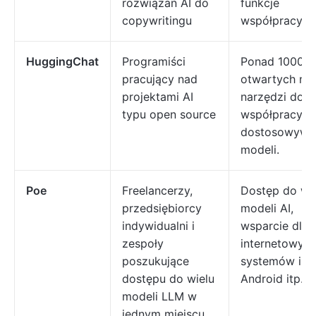
rozwiązań AI do
funkcje
copywritingu
współpracy
HuggingChat
Programiści
Ponad 1000
pracujący nad
otwartych mod
projektami AI
narzędzi do
typu open source
współpracy i
dostosowywa
modeli.
Poe
Freelancerzy,
Dostęp do wi
przedsiębiorcy
modeli AI,
indywidualni i
wsparcie dla 
zespoły
internetowych
poszukujące
systemów iOS
dostępu do wielu
Android itp.
modeli LLM w
jednym miejscu.