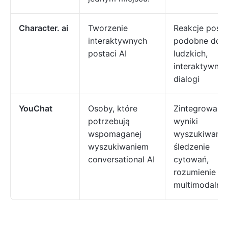
Character. ai
Tworzenie
Reakcje posta
interaktywnych
podobne do
postaci AI
ludzkich,
interaktywne
dialogi
YouChat
Osoby, które
Zintegrowane
potrzebują
wyniki
wspomaganej
wyszukiwania
wyszukiwaniem
śledzenie
conversational AI
cytowań,
rozumienie
multimodalne