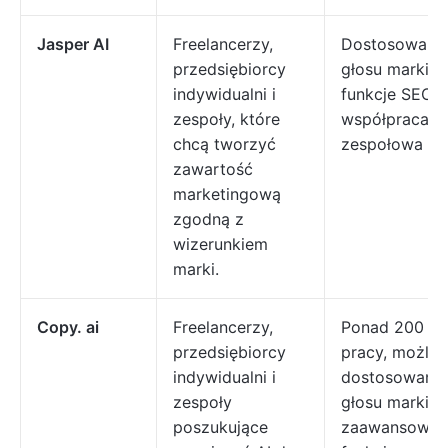
Jasper AI
Freelancerzy,
Dostosowani
przedsiębiorcy
głosu marki,
indywidualni i
funkcje SEO i
zespoły, które
współpraca
chcą tworzyć
zespołowa
zawartość
marketingową
zgodną z
wizerunkiem
marki.
Copy. ai
Freelancerzy,
Ponad 200 cyk
przedsiębiorcy
pracy, możli
indywidualni i
dostosowania
zespoły
głosu marki,
poszukujące
zaawansowan