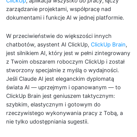
ClickUp
,
aplikacja wszystko do pracy
, łączy
zarządzanie projektami, współpracę nad
dokumentami i funkcje AI w jednej platformie.
W przeciwieństwie do większości innych
chatbotów, asystent AI ClickUp,
ClickUp Brain
,
jest silnikiem AI, który jest w pełni zintegrowany
z Twoim obszarem roboczym ClickUp i został
stworzony specjalnie z myślą o wydajności.
Jeśli Claude AI jest eleganckim dyplomatą
świata AI — uprzejmym i opanowanym — to
ClickUp Brain jest geniuszem taktycznym:
szybkim, elastycznym i gotowym do
rzeczywistego wykonywania pracy z Tobą, a
nie tylko udostępniania sugestii.