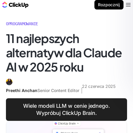
ClickUp Blog
Rozpocznij
Ope
OPROGRAMOWANIE
11 najlepszych
alternatyw dla Claude
AI w 2025 roku
22 czerwca 2025
Preethi Anchan
Senior Content Editor
Wiele modeli LLM w cenie jednego.
Wypróbuj ClickUp Brain.