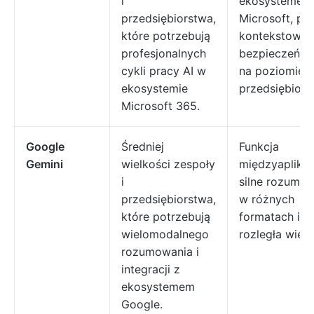
i
ekosystemem
przedsiębiorstwa,
Microsoft, p
które potrzebują
kontekstowa i
profesjonalnych
bezpieczeńst
cykli pracy AI w
na poziomie
ekosystemie
przedsiębiors
Microsoft 365.
Google
Średniej
Funkcja
Gemini
wielkości zespoły
międzyaplikac
i
silne rozumo
przedsiębiorstwa,
w różnych
które potrzebują
formatach i
wielomodalnego
rozległa wied
rozumowania i
integracji z
ekosystemem
Google.