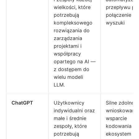
wielkości, które
przepływu pra
potrzebują
połączenie
kompleksowego
wyszuki
rozwiązania do
zarządzania
projektami i
współpracy
opartego na AI —
z dostępem do
wielu modeli
LLM.
ChatGPT
Użytkownicy
Silne zdolnośc
indywidualni oraz
wnioskowania
małe i średnie
wsparcie
zespoły, które
kodowania i
potrzebują
ekosystem