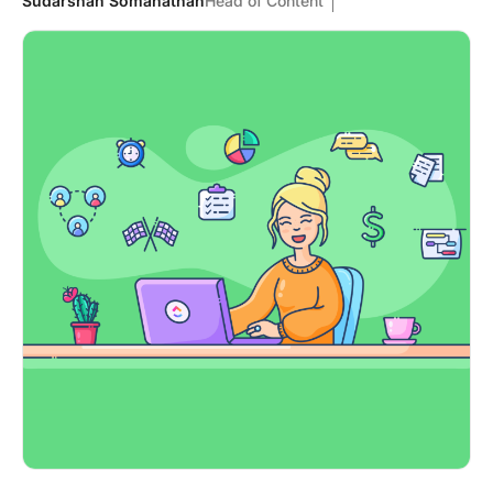
Sudarshan Somanathan
Head of Content