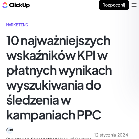
ClickUp Blog
Rozpocznij
Ope
MARKETING
10 najważniejszych
wskaźników KPI w
płatnych wynikach
wyszukiwania do
śledzenia w
kampaniach PPC
12 stycznia 2024