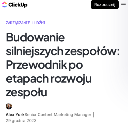
ClickUp Blog
Rozpocznij
Ope
ZARZĄDZANIE LUDŹMI
Budowanie
silniejszych zespołów:
Przewodnik po
etapach rozwoju
zespołu
Alex York
Senior Content Marketing Manager
29 grudnia 2023