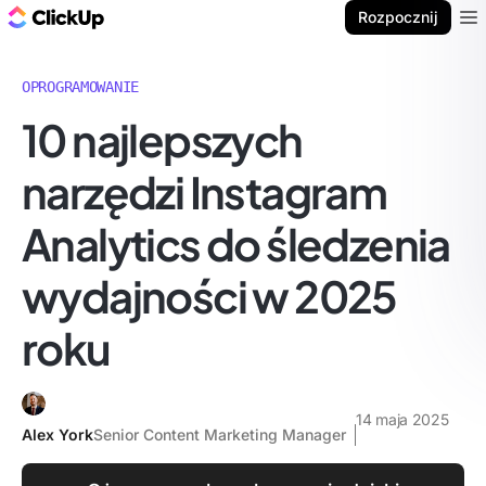
ClickUp Blog
Rozpocznij
Ope
OPROGRAMOWANIE
10 najlepszych
narzędzi Instagram
Analytics do śledzenia
wydajności w 2025
roku
14 maja 2025
Alex York
Senior Content Marketing Manager