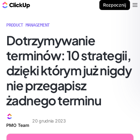
ClickUp Blog
Rozpocznij
Ope
PRODUCT MANAGEMENT
Dotrzymywanie
terminów: 10 strategii,
dzięki którym już nigdy
nie przegapisz
żadnego terminu
20 grudnia 2023
PMO Team