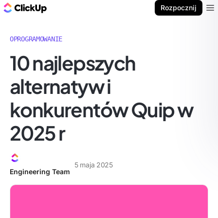
ClickUp Blog
Rozpocznij
Ope
OPROGRAMOWANIE
10 najlepszych
alternatyw i
konkurentów Quip w
2025 r
5 maja 2025
Engineering Team