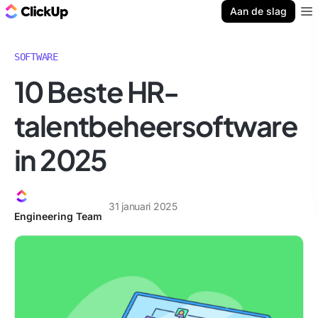
ClickUp Blog
Aan de slag
Ope
SOFTWARE
10 Beste HR-
talentbeheersoftware
in 2025
31 januari 2025
Engineering Team