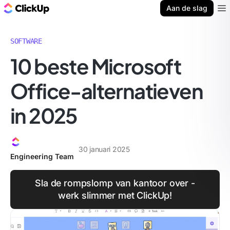
ClickUp Blog
Aan de slag
Ope
SOFTWARE
10 beste Microsoft
Office-alternatieven
in 2025
30 januari 2025
Engineering Team
Sla de rompslomp van kantoor over -
werk slimmer met ClickUp!