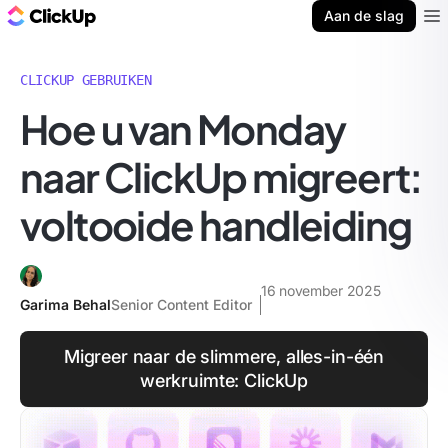
ClickUp Blog
Aan de slag
Ope
CLICKUP GEBRUIKEN
Hoe u van Monday
naar ClickUp migreert:
voltooide handleiding
16 november 2025
Garima Behal
Senior Content Editor
Migreer naar de slimmere, alles-in-één
werkruimte: ClickUp