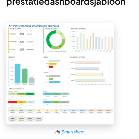
prestatiedashboardsjabloon
via
Smartsheet