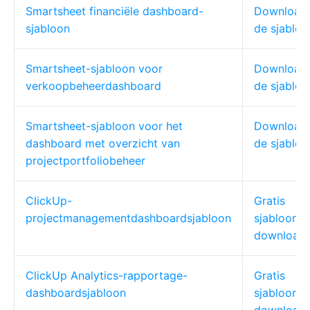
Smartsheet financiële dashboard-
Download
sjabloon
de sjabloo
Smartsheet-sjabloon voor
Download
verkoopbeheerdashboard
de sjabloo
Smartsheet-sjabloon voor het
Download
dashboard met overzicht van
de sjabloo
projectportfoliobeheer
ClickUp-
Gratis
projectmanagementdashboardsjabloon
sjabloon
download
ClickUp Analytics-rapportage-
Gratis
dashboardsjabloon
sjabloon