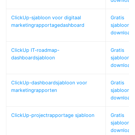
download
ClickUp-sjabloon voor digitaal
Gratis
marketingrapportagedashboard
sjabloon
download
ClickUp IT-roadmap-
Gratis
dashboardsjabloon
sjabloon
download
ClickUp-dashboardsjabloon voor
Gratis
marketingrapporten
sjabloon
download
ClickUp-projectrapportage sjabloon
Gratis
sjabloon
download