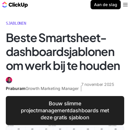
ClickUp Blog
Aan de slag
Ope
SJABLONEN
Beste Smartsheet-
dashboardsjablonen
om werk bij te houden
7 november 2025
Praburam
Growth Marketing Manager
Bouw slimme
projectmanagementdashboards met
deze gratis sjabloon