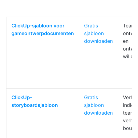
ClickUp-sjabloon voor
Gratis
Teams
gameontwerpdocumenten
sjabloon
ontwe
downloaden
en
ontwi
willen
ClickUp-
Gratis
Verhaa
storyboardsjabloon
sjabloon
indie-
downloaden
teams
verha
bouwe