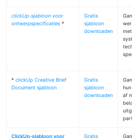
clickUp-sjabloon voor
Gratis
Gameo
ontwerpspecificaties
*
sjabloon
werke
downloaden
met on
system
techni
specif
*
clickUp Creative Brief
Gratis
Gamet
Document sjabloon
sjabloon
hun vi
downloaden
af met
belan
uitgev
partne
ClickUp-sjabloon voor
Gratis
Gameo