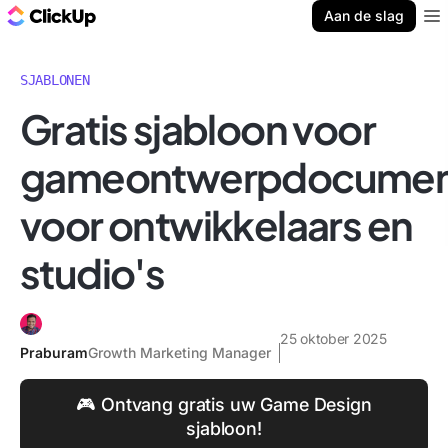
ClickUp Blog
Aan de slag
Ope
SJABLONEN
Gratis sjabloon voor
gameontwerpdocumen
voor ontwikkelaars en
studio's
25 oktober 2025
Praburam
Growth Marketing Manager
🎮 Ontvang gratis uw Game Design
sjabloon!