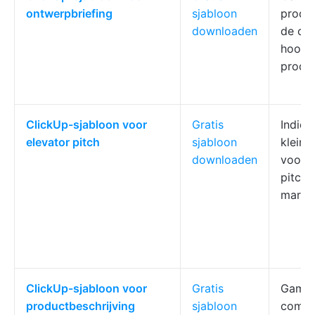
ontwerpbriefing
sjabloon
produ
downloaden
de cre
hoog 
produc
ClickUp-sjabloon voor
Gratis
Indie
elevator pitch
sjabloon
kleine
downloaden
voorb
pitche
market
ClickUp-sjabloon voor
Gratis
Gamet
productbeschrijving
sjabloon
compl