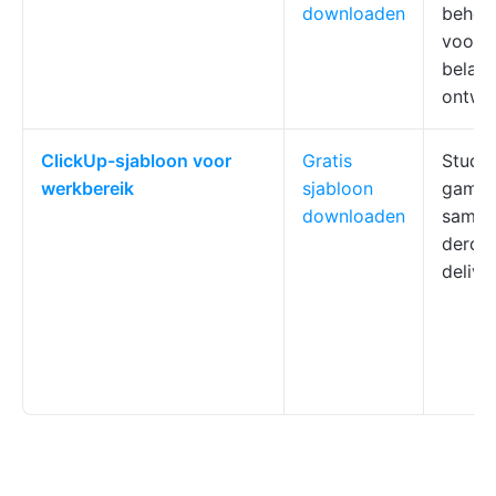
downloaden
behere
voorb
belang
ontwik
ClickUp-sjabloon voor
Gratis
Studio
werkbereik
sjabloon
games
downloaden
samen
derden
delive