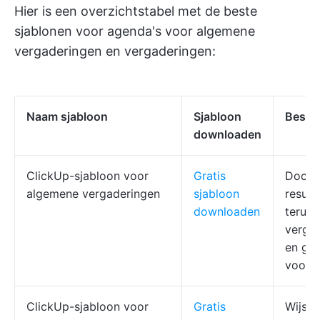
Hier is een overzichtstabel met de beste
sjablonen voor agenda's voor algemene
vergaderingen en vergaderingen:
Naam sjabloon
Sjabloon
Beste 
downloaden
ClickUp-sjabloon voor
Gratis
Docum
algemene vergaderingen
sjabloon
result
downloaden
terug
verga
en gez
voorb
ClickUp-sjabloon voor
Gratis
Wijs d