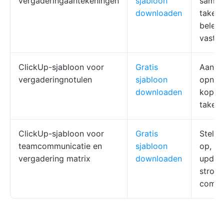
vergaderingaantekeningen
sjabloon
samen
downloaden
taken 
belem
vastl
ClickUp-sjabloon voor
Gratis
Aanwe
vergaderingnotulen
sjabloon
opna
downloaden
koppel
taken
ClickUp-sjabloon voor
Gratis
Stel s
teamcommunicatie en
sjabloon
op, h
vergadering matrix
downloaden
update
stroom
commu