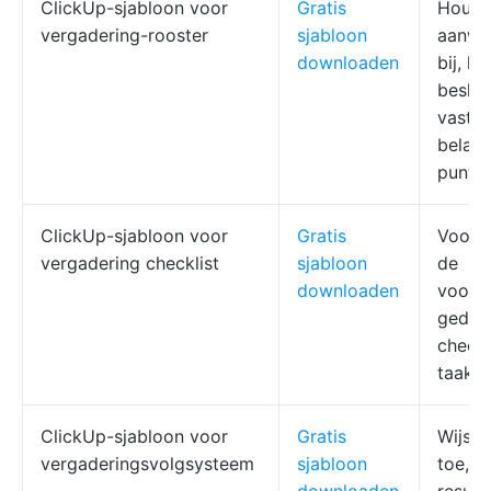
ClickUp-sjabloon voor
Gratis
Houd 
vergadering-rooster
sjabloon
aanwe
downloaden
bij, le
beslis
vast e
belang
punte
ClickUp-sjabloon voor
Gratis
Voort
vergadering checklist
sjabloon
de
downloaden
voorbe
gedee
checkl
taakm
ClickUp-sjabloon voor
Gratis
Wijs f
vergaderingsvolgsysteem
sjabloon
toe, h