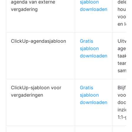
agenda van externe
sjabloon
delege
vergadering
downloaden
houd
voorb
en logi
ClickUp-agendasjabloon
Gratis
Uitvo
sjabloon
agend
downloaden
taak e
team
samen
ClickUp-sjabloon voor
Gratis
Blijf d
vergaderingen
sjabloon
voortg
downloaden
docum
inzich
1:1-ge