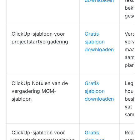
downloaden
result
bekijk
geschi
ClickUp-sjabloon voor
Gratis
Verdui
projectstartvergadering
sjabloon
verwa
downloaden
maak
aantek
plan f
ClickUp Notulen van de
Gratis
Leg de
vergadering MOM-
sjabloon
houd
sjabloon
downloaden
besliss
vat d
samen
ClickUp-sjabloon voor
Gratis
Real-t