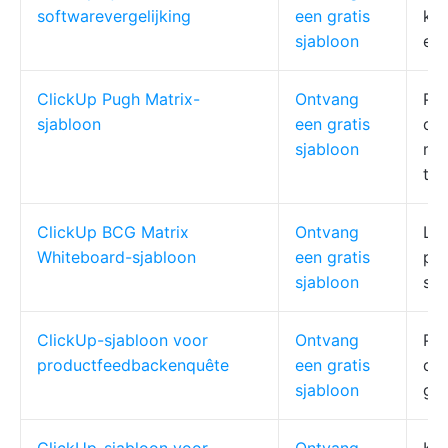
softwarevergelijking
een gratis
kop
sjabloon
eng
ClickUp Pugh Matrix-
Ontvang
PM'
sjabloon
een gratis
on
sjabloon
mul
te
ClickUp BCG Matrix
Ontvang
Lei
Whiteboard-sjabloon
een gratis
por
sjabloon
str
ClickUp-sjabloon voor
Ontvang
PM'
productfeedbackenquête
een gratis
ond
sjabloon
gr