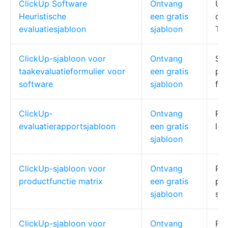
ClickUp Software
Ontvang
UX-
Heuristische
een gratis
ont
evaluatiesjabloon
sjabloon
Te
ClickUp-sjabloon voor
Ontvang
Saa
taakevaluatieformulier voor
een gratis
pro
software
sjabloon
fun
ClickUp-
Ontvang
Pro
evaluatierapportsjabloon
een gratis
lei
sjabloon
ClickUp-sjabloon voor
Ontvang
PM'
productfunctie matrix
een gratis
pro
sjabloon
sta
ClickUp-sjabloon voor
Ontvang
Pr