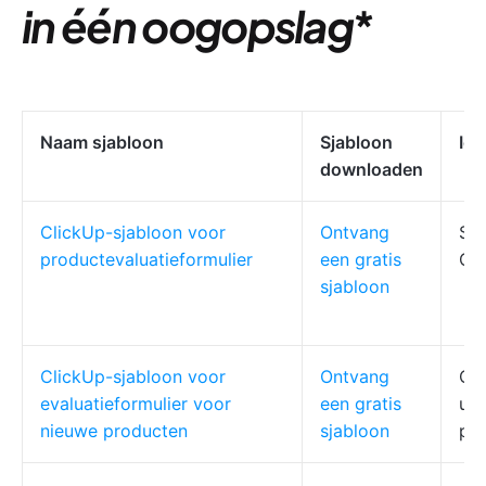
in één oogopslag
*
Naam sjabloon
Sjabloon
Ide
downloaden
ClickUp-sjabloon voor
Ontvang
Saa
productevaluatieformulier
een gratis
QA-
sjabloon
ClickUp-sjabloon voor
Ontvang
Opr
evaluatieformulier voor
een gratis
ups
nieuwe producten
sjabloon
pro