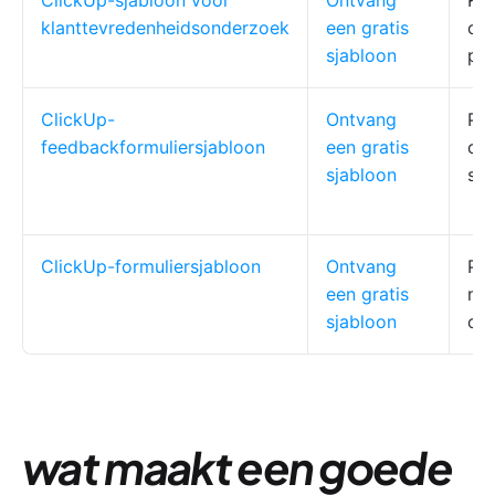
ClickUp-sjabloon voor
Ontvang
Kla
klanttevredenheidsonderzoek
een gratis
ond
sjabloon
pr
ClickUp-
Ontvang
Pr
feedbackformuliersjabloon
een gratis
co
sjabloon
sup
ClickUp-formuliersjabloon
Ontvang
Pr
een gratis
mar
sjabloon
on
wat maakt een goede