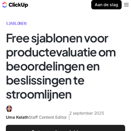
ClickUp Blog
Aan de slag
Ope
SJABLONEN
Free sjablonen voor
productevaluatie om
beoordelingen en
beslissingen te
stroomlijnen
2 september 2025
Uma Kelath
Staff Content Editor