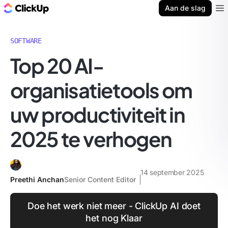
ClickUp Blog
Aan de slag
Ope
SOFTWARE
Top 20 AI-
organisatietools om
uw productiviteit in
2025 te verhogen
14 september 2025
Preethi Anchan
Senior Content Editor
Doe het werk niet meer - ClickUp AI doet
het nog Klaar