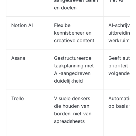
aangedreven taken
met AI
en doelen
Notion AI
Flexibel
AI-schrijven
kennisbeheer en
uitbreiding 
creatieve content
werkruimte
Asana
Gestructureerde
Geeft autom
taakplanning met
prioriteit a
AI-aangedreven
volgende s
duidelijkheid
Trello
Visuele denkers
Automatisee
die houden van
op basis va
borden, niet van
spreadsheets