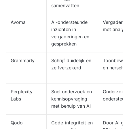
samenvatten
Avoma
AI-ondersteunde
Vergadering
inzichten in
met analyti
vergaderingen en
gesprekken
Grammarly
Schrijf duidelijk en
Toonbewust
zelfverzekerd
en herschri
Perplexity
Snel onderzoek en
Onderzoeks
Labs
kennisopvraging
ondersteund
met behulp van AI
Qodo
Code-integriteit en
Door AI ge