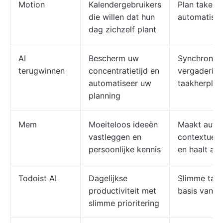
Motion
Kalendergebruikers
Plan taken 
die willen dat hun
automatisch
dag zichzelf plant
AI
Bescherm uw
Synchronis
terugwinnen
concentratietijd en
vergadering
automatiseer uw
taakherplan
planning
Mem
Moeiteloos ideeën
Maakt auto
vastleggen en
contextuele
persoonlijke kennis
en haalt aa
Todoist AI
Dagelijkse
Slimme taak
productiviteit met
basis van g
slimme prioritering