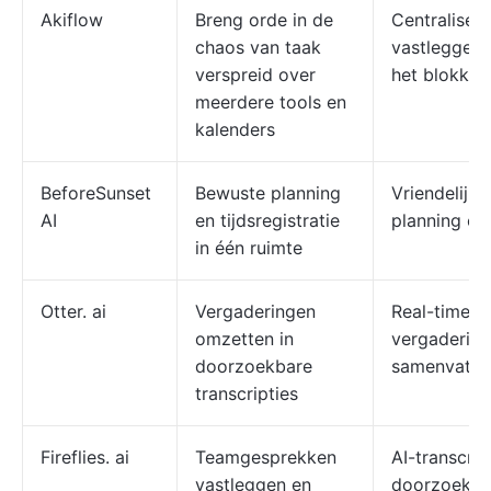
Akiflow
Breng orde in de
Centraliseer
chaos van taak
vastleggen 
verspreid over
het blokkere
meerdere tools en
kalenders
BeforeSunset
Bewuste planning
Vriendelijke
AI
en tijdsregistratie
planning op
in één ruimte
Otter. ai
Vergaderingen
Real-time tr
omzetten in
vergadering
doorzoekbare
samenvatti
transcripties
Fireflies. ai
Teamgesprekken
AI-transcrip
vastleggen en
doorzoekbar