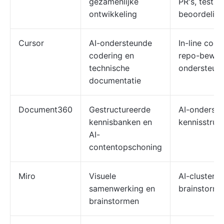
gezamenlijke
PR's, tests 
ontwikkeling
beoordelin
Cursor
AI-ondersteunde
In-line cod
codering en
repo-bewus
technische
ondersteun
documentatie
Document360
Gestructureerde
AI-onderste
kennisbanken en
kennisstruc
AI-
contentopschoning
Miro
Visuele
AI-clusters 
samenwerking en
brainstormi
brainstormen