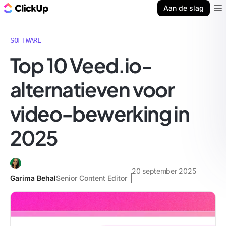
ClickUp Blog
Aan de slag
Ope
SOFTWARE
Top 10 Veed.io-
alternatieven voor
video-bewerking in
2025
20 september 2025
Garima Behal
Senior Content Editor