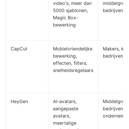
video's, meer dan
middelgrot
5000 sjablonen,
bedrijven
Magic Box-
bewerking
CapCut
Mobielvriendelijke
Makers, kle
bewerking,
bedrijven
effecten, filters,
snelheidsregelaars
HeyGen
AI-avatars,
Middelgrot
aangepaste
bedrijven,
avatars,
ondernemin
meertalige