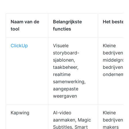
Naam van de
Belangrijkste
Het beste v
tool
functies
ClickUp
Visuele
Kleine
storyboard-
bedrijven,
sjablonen,
middelgrot
taakbeheer,
bedrijven e
realtime
ondernemin
samenwerking,
aangepaste
weergaven
Kapwing
AI-video
Kleine
aanmaken, Magic
bedrijven,
Subtitles, Smart
makers