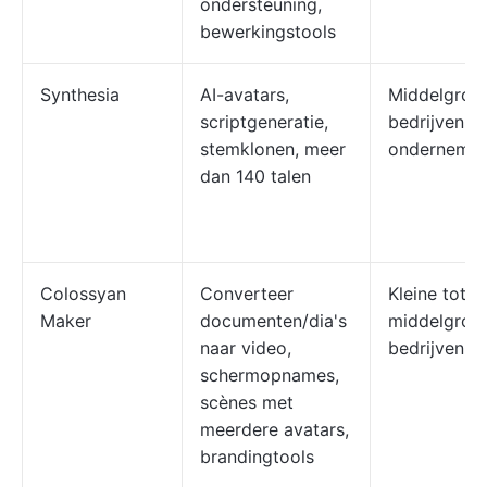
ondersteuning,
bewerkingstools
Synthesia
AI-avatars,
Middelgrot
scriptgeneratie,
bedrijven,
stemklonen, meer
ondernemin
dan 140 talen
Colossyan
Converteer
Kleine tot
Maker
documenten/dia's
middelgrot
naar video,
bedrijven
schermopnames,
scènes met
meerdere avatars,
brandingtools