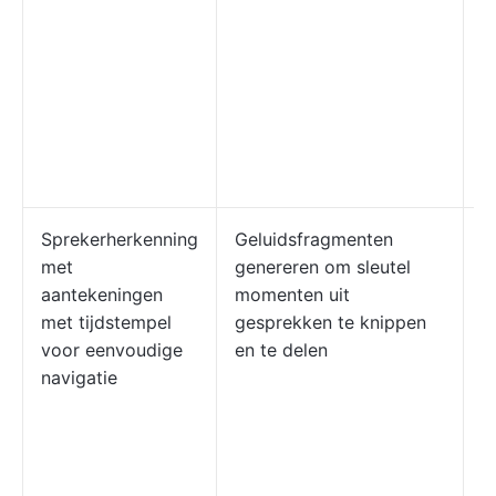
p
m
C
e
g
a
C
Sprekerherkenning
Geluidsfragmenten
I
met
genereren om sleutel
p
aantekeningen
momenten uit
b
met tijdstempel
gesprekken te knippen
a
voor eenvoudige
en te delen
k
navigatie
C
o
v
a
v