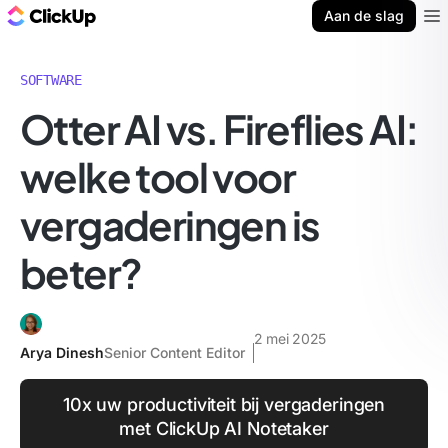
ClickUp Blog
Aan de slag
Ope
SOFTWARE
Otter AI vs. Fireflies AI:
welke tool voor
vergaderingen is
beter?
2 mei 2025
Arya Dinesh
Senior Content Editor
10x uw productiviteit bij vergaderingen
met ClickUp AI Notetaker