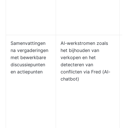
v
s
c
p
Samenvattingen
AI-werkstromen zoals
L
na vergaderingen
het bijhouden van
a
met bewerkbare
verkopen en het
v
discussiepunten
detecteren van
v
en actiepunten
conflicten via Fred (AI-
w
chatbot)
a
v
g
g
t
v
N