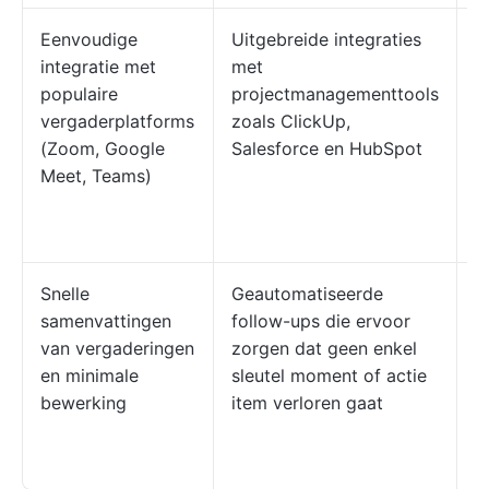
Eenvoudige
Uitgebreide integraties
D
integratie met
met
m
populaire
projectmanagementtools
d
vergaderplatforms
zoals ClickUp,
w
(Zoom, Google
Salesforce en HubSpot
d
Meet, Teams)
v
t
t
Snelle
Geautomatiseerde
D
samenvattingen
follow-ups die ervoor
u
van vergaderingen
zorgen dat geen enkel
v
en minimale
sleutel moment of actie
i
bewerking
item verloren gaat
a
b
t