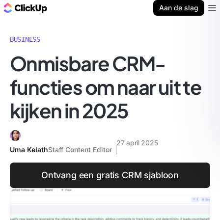
ClickUp Blog
Aan de slag
Ope
BUSINESS
Onmisbare CRM-
functies om naar uit te
kijken in 2025
27 april 2025
Uma Kelath
Staff Content Editor
Ontvang een gratis CRM sjabloon