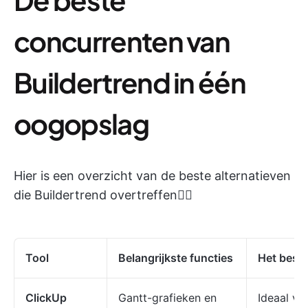
concurrenten van
Buildertrend in één
oogopslag
Hier is een overzicht van de beste alternatieven
die Buildertrend overtreffen👇🏽
Tool
Belangrijkste functies
Het beste
ClickUp
Gantt-grafieken en
Ideaal voo