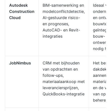
Autodesk
BIM-samenwerking en
Ideaal vo
Construction
modelconflictdetectie,
ondernem
Cloud
AI-gestuurde risico-
en ontwe
en prognoses,
bouwteam
AutoCAD- en Revit-
geïntegr
integraties
bouw- en
ontwerpt
nodig he
JobNimbus
CRM met bijhouden
Het best
van opdrachten en
dakdekke
follow-ups,
aannemer
materiaalaankoop met
materiale
leveranciersprijzen,
en de vo
QuickBooks-integratie
van opdr
beheren