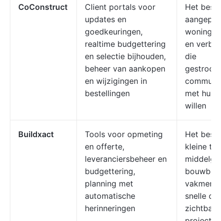
CoConstruct
Client portals voor
Het best
updates en
aangepas
goedkeuringen,
woningb
realtime budgettering
en verbo
en selectie bijhouden,
die
beheer van aankopen
gestrooml
en wijzigingen in
communic
bestellingen
met hun c
willen
Buildxact
Tools voor opmeting
Het best
en offerte,
kleine tot
leveranciersbeheer en
middelgr
budgettering,
bouwbedr
planning met
vakmense
automatische
snelle of
herinneringen
zichtbaar
projecten