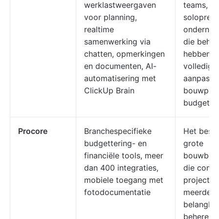
werklastweergaven
teams, v
voor planning,
soloprene
realtime
ondernem
samenwerking via
die behoe
chatten, opmerkingen
hebben a
en documenten, AI-
volledig
automatisering met
aanpasba
ClickUp Brain
bouwproj
budgetbe
Procore
Branchespecifieke
Het best
budgettering- en
grote
financiële tools, meer
bouwbedr
dan 400 integraties,
die comp
mobiele toegang met
projecte
fotodocumentatie
meerdere
belanghe
beheren