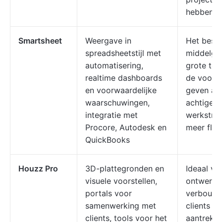
hebben
Smartsheet
Weergave in
Het best
spreadsheetstijl met
middelgro
automatisering,
grote tea
realtime dashboards
de voork
en voorwaardelijke
geven aa
waarschuwingen,
achtige
integratie met
werkstro
Procore, Autodesk en
meer flexi
QuickBooks
Houzz Pro
3D-plattegronden en
Ideaal vo
visuele voorstellen,
ontwerpe
portals voor
verbouwe
samenwerking met
clients wi
clients, tools voor het
aantrekk