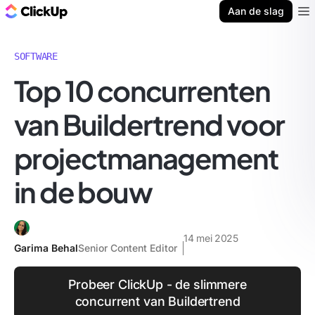
ClickUp Blog
Aan de slag
Ope
SOFTWARE
Top 10 concurrenten
van Buildertrend voor
projectmanagement
in de bouw
14 mei 2025
Garima Behal
Senior Content Editor
Probeer ClickUp - de slimmere
concurrent van Buildertrend