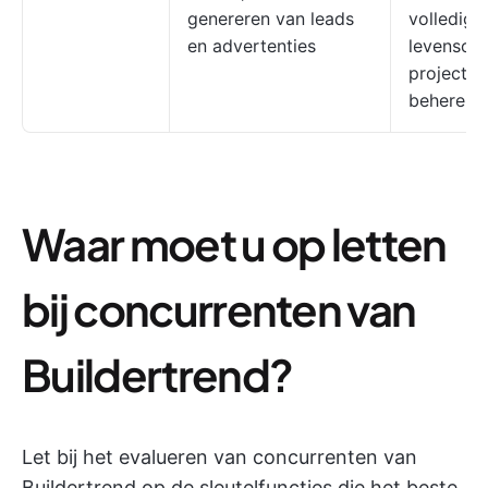
genereren van leads
volledige
en advertenties
levenscyc
projecten
beheren
Waar moet u op letten
bij concurrenten van
Buildertrend?
Let bij het evalueren van concurrenten van
Buildertrend op de sleutelfuncties die het beste