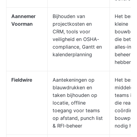
Aannemer
Bijhouden van
Het best
Voorman
projectkosten en
kleine
CRM, tools voor
bouwbedr
veiligheid en OSHA-
die betaa
compliance, Gantt en
alles-in-
kalenderplanning
beheer n
hebben
Fieldwire
Aantekeningen op
Het best
blauwdrukken en
middelgr
taken bijhouden op
teams in 
locatie, offline
die realt
toegang voor teams
coördinat
op afstand, punch list
bouwplaa
& RFI-beheer
nodig he