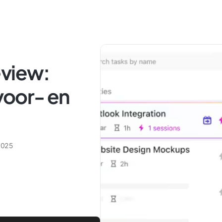
eview:
 voor- en
2025