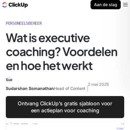
ClickUp Blog
Aan de slag
Ope
PERSONEELSBEHEER
Wat is executive
coaching? Voordelen
en hoe het werkt
2 mei 2025
Sudarshan Somanathan
Head of Content
Ontvang ClickUp's gratis sjabloon voor
een actieplan voor coaching