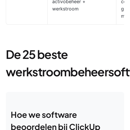
activobeheer +
cont
werkstroom
goe
mer
De 25 beste
werkstroombeheersof
Hoe we software
beoordelen bij ClickUp