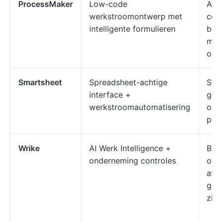
ProcessMaker
Low-code
Aut
werkstroomontwerp met
com
intelligente formulieren
bed
mid
ond
Smartsheet
Spreadsheet-achtige
Sch
interface +
geg
werkstroomautomatisering
ope
pro
Wrike
AI Werk Intelligence +
Beh
onderneming controles
over
afd
gea
zic