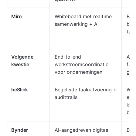
Miro
Whiteboard met realtime
Bra
samenwerking + AI
bed
taa
Volgende
End-to-end
Aut
kwestie
werkstroomcoördinatie
fun
voor ondernemingen
gro
beSlick
Begeleide taakuitvoering +
Wer
audittrails
en 
kle
bed
Bynder
AI-aangedreven digitaal
Beh