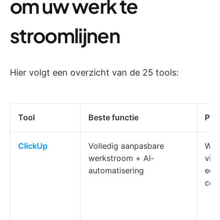
om uw werk te
stroomlijnen
Hier volgt een overzicht van de 25 tools:
Tool
Beste functie
Pri
ClickUp
Volledig aanpasbare
Wer
werkstroom + AI-
visu
automatisering
een
col