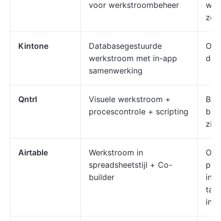
voor werkstroombeheer
wer
zon
Kintone
Databasegestuurde
Ont
werkstroom met in-app
digi
samenwerking
Qntrl
Visuele werkstroom +
Beh
procescontrole + scripting
bed
zich
Airtable
Werkstroom in
Org
spreadsheetstijl + Co-
pro
builder
in e
tab
inte