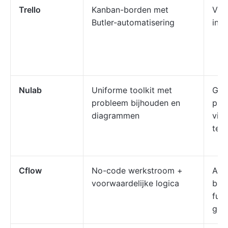
Trello
Kanban-borden met
Vis
Butler-automatisering
indi
Nulab
Uniforme toolkit met
Gece
probleem bijhouden en
pro
diagrammen
visu
tea
Cflow
No-code werkstroom +
Aut
voorwaardelijke logica
bed
func
goe