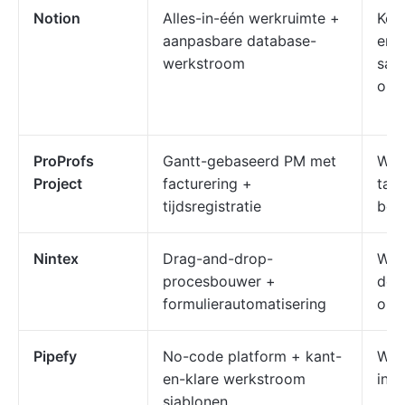
Notion
Alles-in-één werkruimte +
Ken
aanpasbare database-
en
werkstroom
sam
opb
ProProfs
Gantt-gebaseerd PM met
Wer
Project
facturering +
taa
tijdsregistratie
bed
Nintex
Drag-and-drop-
Wer
procesbouwer +
doc
formulierautomatisering
op 
Pipefy
No-code platform + kant-
Wer
en-klare werkstroom
ink
sjablonen