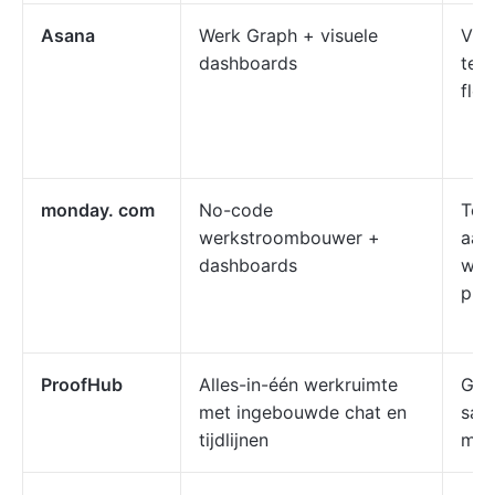
Asana
Werk Graph + visuele
Visu
dashboards
tea
fle
monday. com
No-code
Tea
werkstroombouwer +
aan
dashboards
wer
proj
ProofHub
Alles-in-één werkruimte
Gec
met ingebouwde chat en
sam
tijdlijnen
min