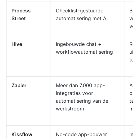
Process
Checklist-gestuurde
Beh
Street
automatisering met AI
wer
voo
Hive
Ingebouwde chat +
Rea
workflowautomatisering
uitv
tea
Zapier
Meer dan 7.000 app-
Aut
integraties voor
pla
automatisering van de
take
werkstroom
mee
Kissflow
No-code app-bouwer
Inte