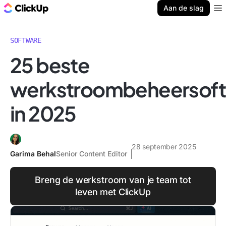
ClickUp Blog
Aan de slag
Ope
SOFTWARE
25 beste
werkstroombeheersof
in 2025
28 september 2025
Garima Behal
Senior Content Editor
Breng de werkstroom van je team tot
leven met ClickUp