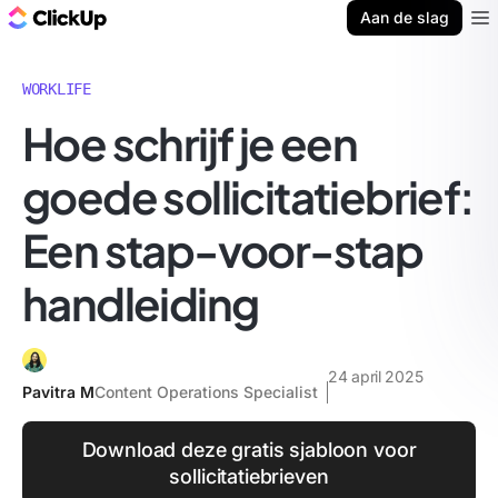
ClickUp Blog
Aan de slag
Ope
WORKLIFE
Hoe schrijf je een
goede sollicitatiebrief:
Een stap-voor-stap
handleiding
24 april 2025
Pavitra M
Content Operations Specialist
Download deze gratis sjabloon voor
sollicitatiebrieven