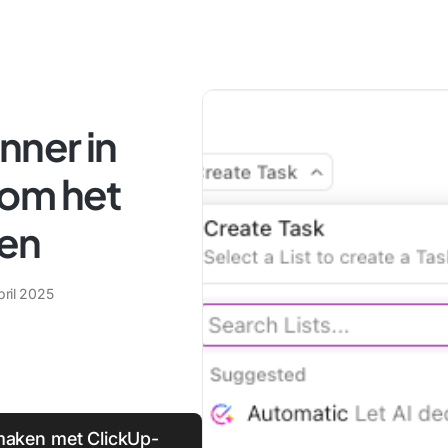
nner in
 om het
ren
pril 2025
nmaken met ClickUp-