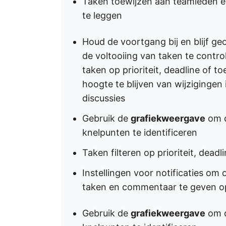
Taken toewijzen aan teamleden en
te leggen
Houd de voortgang bij en blijf g
de voltooiing van taken te control
taken op prioriteit, deadline of t
hoogte te blijven van wijziginge
discussies
Gebruik de
grafiekweergave
om d
knelpunten te identificeren
Taken filteren op prioriteit, dead
Instellingen voor notificaties om 
taken en commentaar te geven op
Gebruik de
grafiekweergave
om d