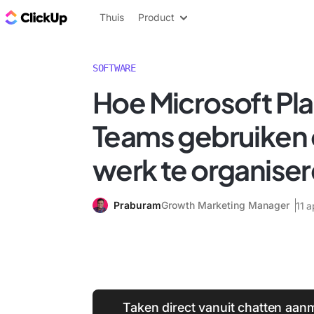
ClickUp Blog
Thuis
Product
SOFTWARE
Hoe Microsoft Pla
Teams gebruiken
werk te organise
Praburam
Growth Marketing Manager
11 a
Taken direct vanuit chatten aa