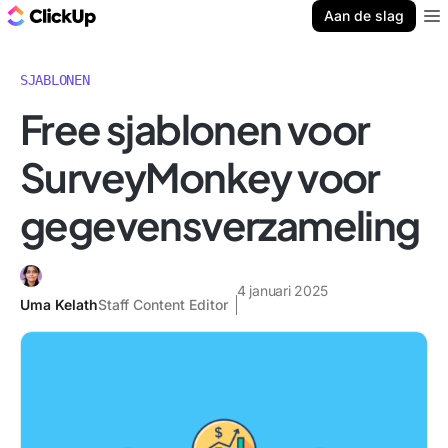
ClickUp Blog
Aan de slag
Ope
SJABLONEN
Free sjablonen voor
SurveyMonkey voor
gegevensverzameling
4 januari 2025
Uma Kelath
Staff Content Editor