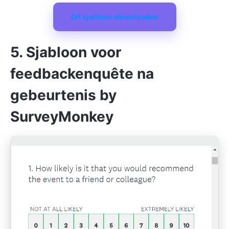
Dit sjabloon downloaden
5. Sjabloon voor
feedbackenquête na
gebeurtenis by
SurveyMonkey