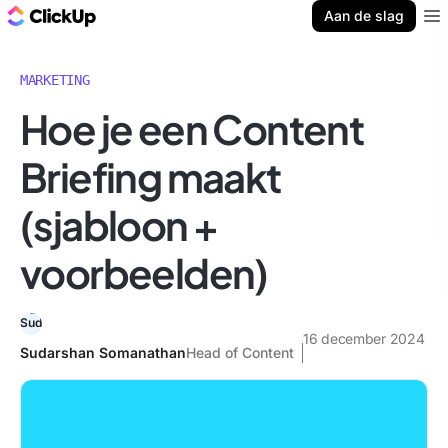
ClickUp Blog
Aan de slag
Ope
MARKETING
Hoe je een Content
Briefing maakt
(sjabloon +
voorbeelden)
16 december 2024
Sudarshan Somanathan
Head of Content