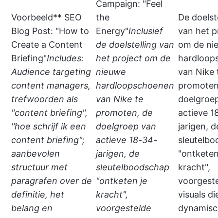
Campaign: "Feel
Voorbeeld** SEO
the
De doelst
Blog Post: "How to
Energy"
Inclusief
van het p
Create a Content
de doelstelling van
om de ni
Briefing"
Includes:
het project om de
hardloop
Audience targeting
nieuwe
van Nike 
content managers,
hardloopschoenen
promoten
trefwoorden als
van Nike te
doelgroe
"content briefing",
promoten, de
actieve 1
"hoe schrijf ik een
doelgroep van
jarigen, d
content briefing";
actieve 18-34-
sleutelb
aanbevolen
jarigen, de
"ontketen
structuur met
sleutelboodschap
kracht",
paragrafen over de
"ontketen je
voorgest
definitie, het
kracht",
visuals di
belang en
voorgestelde
dynamisc