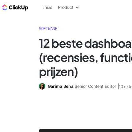
ClickUp Blog
Thuis
Product
SOFTWARE
12 beste dashbo
(recensies, funct
prijzen)
Garima Behal
Senior Content Editor
10 okt