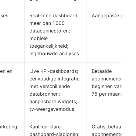
yses
Real-time dashboard;
Aangepaste prijzen
meer dan 1.000
dataconnectoren;
mobiele
toegankelijkheid;
ingebouwde analyses
en en
Live KPI-dashboards;
Betaalde
eenvoudige integratie
abonnementen
met verschillende
beginnen vanaf $
databronnen;
75 per maand.
aanpasbare widgets;
tv-weergavemodus
rketing
Kant-en-klare
Gratis, betaalde
dashboard-sjablonen;
abonnementen