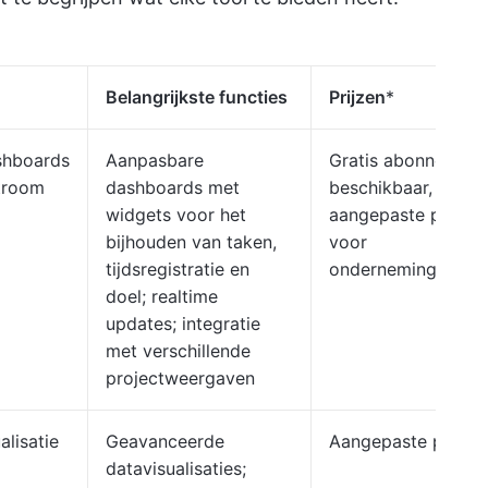
Belangrijkste functies
Prijzen
*
shboards
Aanpasbare
Gratis abonnement
troom
dashboards met
beschikbaar,
widgets voor het
aangepaste prijzen
bijhouden van taken,
voor
tijdsregistratie en
ondernemingen
doel; realtime
updates; integratie
met verschillende
projectweergaven
lisatie
Geavanceerde
Aangepaste prijzen
datavisualisaties;