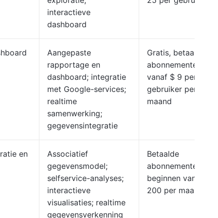
exploratie;
25 per gebruiker.
interactieve
dashboard
shboard
Aangepaste
Gratis, betaalde
rapportage en
abonnementen
dashboard; integratie
vanaf $ 9 per
met Google-services;
gebruiker per
realtime
maand
samenwerking;
gegevensintegratie
ratie en
Associatief
Betaalde
gegevensmodel;
abonnementen
selfservice-analyses;
beginnen vanaf $
interactieve
200 per maand.
visualisaties; realtime
gegevensverkenning