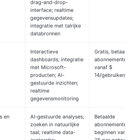
drag-and-drop-
interface; realtime
gegevensupdates;
integratie met talrijke
databronnen
Interactieve
Gratis, betaalde
dashboards; integratie
abonnementen
met Microsoft-
vanaf $
producten; AI-
14/gebruiker/maan
gestuurde inzichten;
realtime
gegevensmonitoring
s en
AI-gestuurde analyses;
Betaalde
zoeken in natuurlijke
abonnementen
taal; realtime data-
beginnen vanaf $