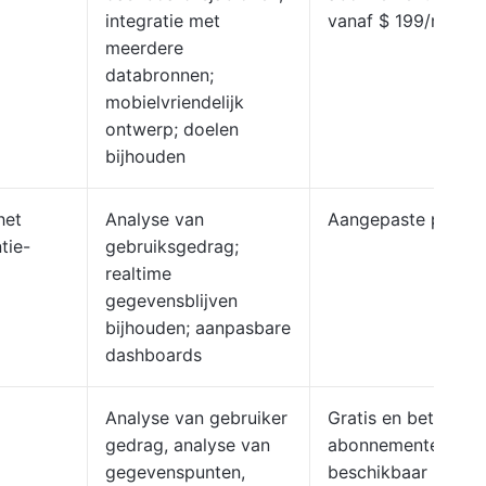
integratie met
vanaf $ 199/maand
meerdere
databronnen;
mobielvriendelijk
ontwerp; doelen
bijhouden
het
Analyse van
Aangepaste prijzen
tie-
gebruiksgedrag;
realtime
gegevensblijven
bijhouden; aanpasbare
dashboards
Analyse van gebruiker
Gratis en betaalde
gedrag, analyse van
abonnementen
gegevenspunten,
beschikbaar