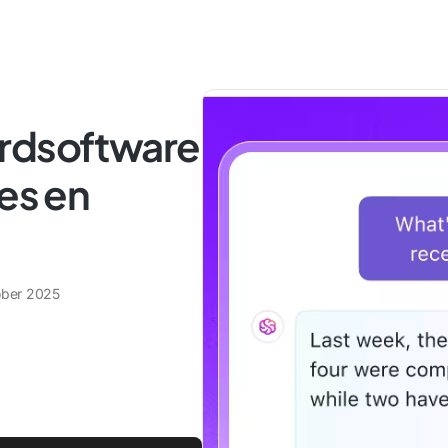
ardsoftware
ies en
ober 2025