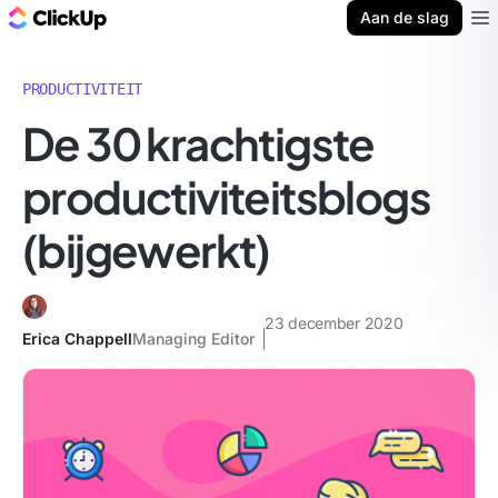
ClickUp Blog
Aan de slag
Ope
PRODUCTIVITEIT
De 30 krachtigste
productiviteitsblogs
(bijgewerkt)
23 december 2020
Erica Chappell
Managing Editor