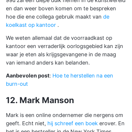
99u zal een diepe duik nemen in de kunstwereld
en dan weer boven komen om te bespreken
hoe die ene collega gebruik maakt van
de
koelkast op kantoor
.
We weten allemaal dat de voorraadkast op
kantoor een verraderlijk oorlogsgebied kan zijn
waar je eten als krijgsgevangene in de maag
van iemand anders kan belanden.
Aanbevolen post
:
Hoe te herstellen na een
burn-out
12. Mark Manson
Mark is een online ondernemer die nergens om
geeft. Echt niet,
hij schreef een boek
erover. En
het is een bestseller in de New York Times.