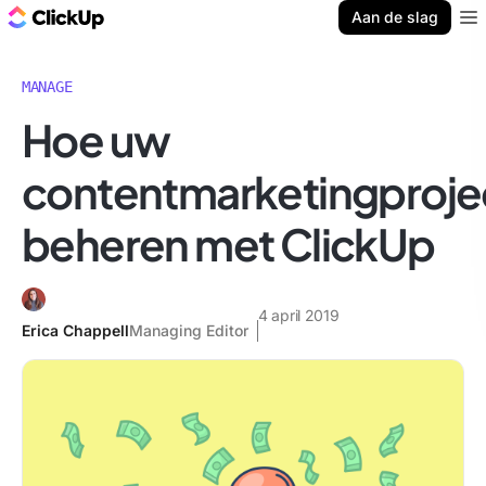
ClickUp Blog
Aan de slag
Ope
MANAGE
Hoe uw
contentmarketingproje
beheren met ClickUp
4 april 2019
Erica Chappell
Managing Editor