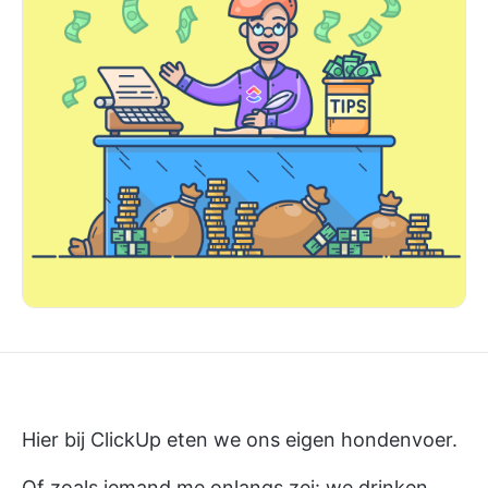
Hier bij ClickUp eten we ons eigen hondenvoer.
Of zoals iemand me onlangs zei: we drinken