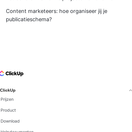
Content marketeers: hoe organiseer jij je
publicatieschema?
ClickUp Logo
ClickUp
Prijzen
Product
Download
Helpdocumenten