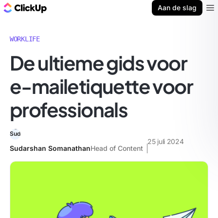
ClickUp Blog
Aan de slag
Ope
WORKLIFE
De ultieme gids voor
e-mailetiquette voor
professionals
25 juli 2024
Sudarshan Somanathan
Head of Content