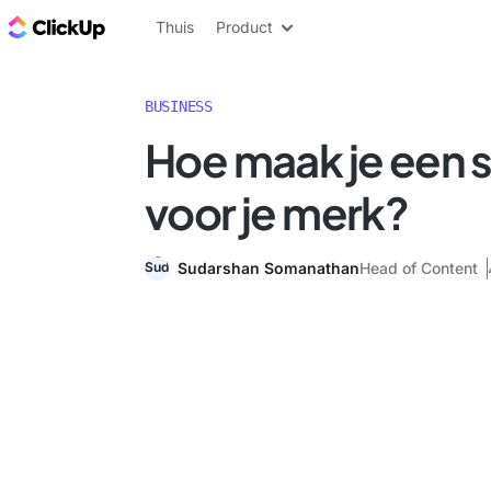
ClickUp Blog
Thuis
Product
BUSINESS
Hoe maak je een st
voor je merk?
Sudarshan Somanathan
Head of Content