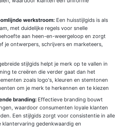
nalen, waardoor klanten een uniforme
oomlijnde werkstroom:
Een huisstijlgids is als
eam, met duidelijke regels voor snelle
 behoefte aan heen-en-weergeloop en zorgt
ef je ontwerpers, schrijvers en marketeers,
ebreide stijlgids helpt je merk op te vallen in
ing te creëren die verder gaat dan het
lementen zoals logo's, kleuren en stemtonen
enten om je merk te herkennen en te kiezen
kende branding:
Effectieve branding bouwt
ndingen, waardoor consumenten loyale klanten
n. Een stijlgids zorgt voor consistentie in alle
e klantervaring gedenkwaardig en