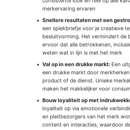
consistente look en feel op alle ka
merkervaring ervaren
Snellere resultaten met een gestr
een spiekbriefje voor je creatieve t
besluitvorming. Het vermindert de
ervoor dat alle betrokkenen, inclusi
weten wat in lijn is met het merk
Val op in een drukke markt:
Een uitg
een drukke markt door merkherkenn
product of de dienst. Unieke merke
maken het makkelijker voor consum
Bouw loyaliteit op met indrukwek
loyaliteit op via emotionele verbi
en pleitbezorgers van het merk worde
content en interacties, waardoor d