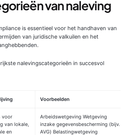
egorieën van naleving
ompliance is essentieel voor het handhaven van
vermijden van juridische valkuilen en het
langhebbenden.
rijkste nalevingscategorieën in succesvol
ijving
Voorbeelden
D
 voor
Arbeidswetgeving Wetgeving
V
g van lokale,
inzake gegevensbescherming (bijv.
s
ale en
AVG) Belastingwetgeving
e