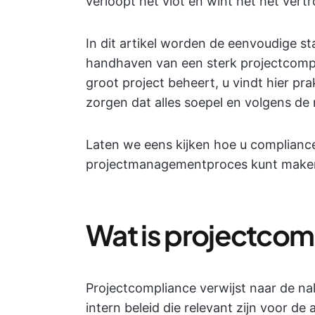
verloopt het vlot en wint het het ver
In dit artikel worden de eenvoudige s
handhaven van een sterk projectcompli
groot project beheert, u vindt hier pra
zorgen dat alles soepel en volgens de 
Laten we eens kijken hoe u compliance
projectmanagementproces kunt make
Wat is projectcom
Projectcompliance verwijst naar de na
intern beleid die relevant zijn voor de 