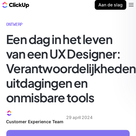
ClickUp Blog
Aan de slag
Ope
ONTWERP
Een dag in het leven
van een UX Designer:
Verantwoordelijkheden
uitdagingen en
onmisbare tools
29 april 2024
Customer Experience Team