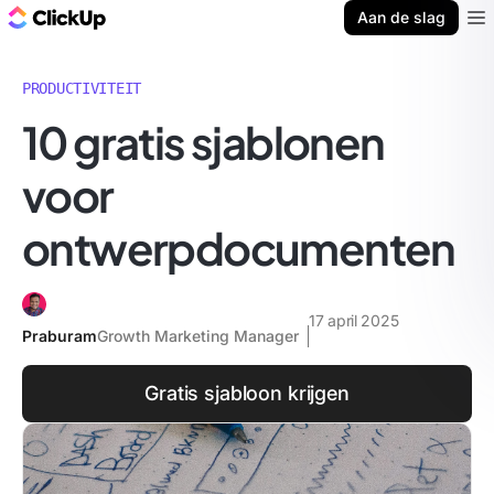
ClickUp Blog
Aan de slag
Ope
PRODUCTIVITEIT
10 gratis sjablonen
voor
ontwerpdocumenten
17 april 2025
Praburam
Growth Marketing Manager
Gratis sjabloon krijgen