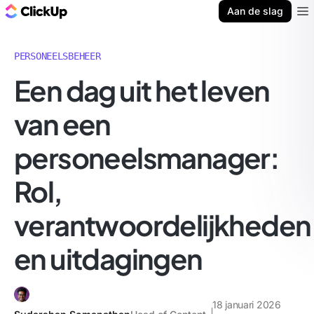
ClickUp Blog
Aan de slag
Ope
PERSONEELSBEHEER
Een dag uit het leven
van een
personeelsmanager:
Rol,
verantwoordelijkheden
en uitdagingen
18 januari 2026