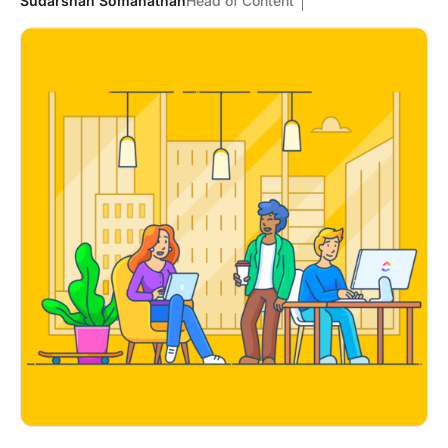
Sudarshan Somanathan
Head of Content