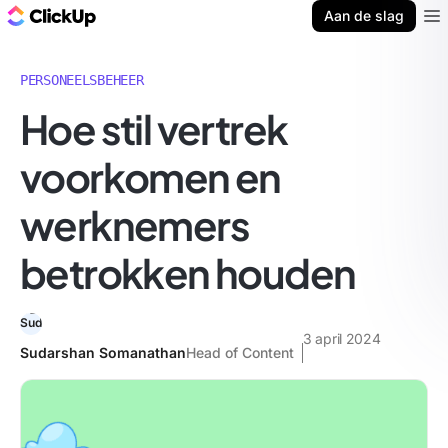
ClickUp Blog
Aan de slag
Ope
PERSONEELSBEHEER
Hoe stil vertrek
voorkomen en
werknemers
betrokken houden
3 april 2024
Sudarshan Somanathan
Head of Content