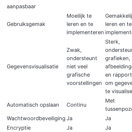
aanpasbaar
Moeilijk te
Gemakkelij
Gebruiksgemak
leren en te
leren en te
implementeren
implement
Sterk,
Zwak,
ondersteu
ondersteunt
grafieken,
Gegevensvisualisatie
niet veel
afbeeldin
grafische
en rappor
voorstellingen
om gegev
te visualis
Met
Automatisch opslaan
Continu
tussenpoz
Wachtwoordbeveiliging
Ja
Ja
Encryptie
Ja
Ja