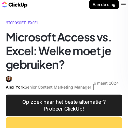
ClickUp Blog
Aan de slag
Ope
MICROSOFT EXCEL
Microsoft Access vs.
Excel: Welke moet je
gebruiken?
6 maart 2024
Alex York
Senior Content Marketing Manager
Op zoek naar het beste alternatief?
Probeer ClickUp!