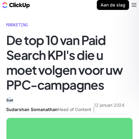
ClickUp Blog
Aan de slag
Ope
MARKETING
De top 10 van Paid
Search KPI's die u
moet volgen voor uw
PPC-campagnes
12 januari 2024
Sudarshan Somanathan
Head of Content