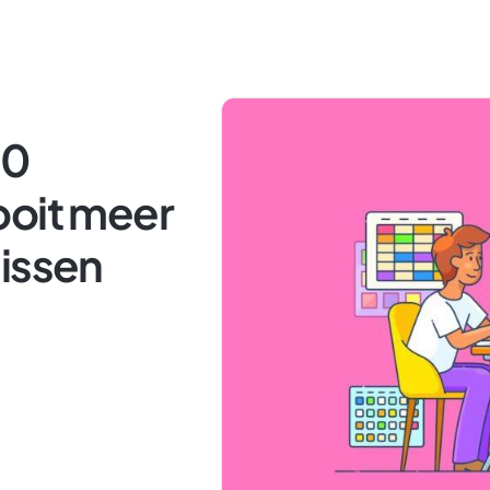
10
ooit meer
missen