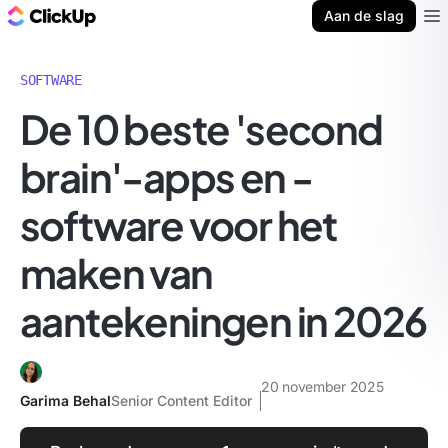
ClickUp Blog
Aan de slag
Ope
SOFTWARE
De 10 beste 'second
brain'-apps en -
software voor het
maken van
aantekeningen in 2026
20 november 2025
Garima Behal
Senior Content Editor