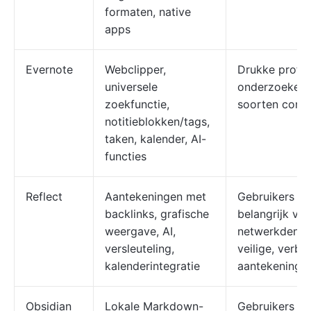
formaten, native
apps
Evernote
Webclipper,
Drukke profes
universele
onderzoekers 
zoekfunctie,
soorten cont
notitieblokken/tags,
taken, kalender, AI-
functies
Reflect
Aantekeningen met
Gebruikers di
backlinks, grafische
belangrijk vi
weergave, AI,
netwerkdenke
versleuteling,
veilige, verb
kalenderintegratie
aantekeningen
Obsidian
Lokale Markdown-
Gebruikers en