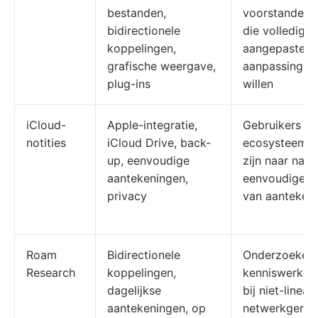
bestanden,
voorstanders 
bidirectionele
die volledige 
koppelingen,
aangepaste
grafische weergave,
aanpassingsm
plug-ins
willen
iCloud-
Apple-integratie,
Gebruikers va
notities
iCloud Drive, back-
ecosysteem d
up, eenvoudige
zijn naar naad
aantekeningen,
eenvoudige sy
privacy
van aanteken
Roam
Bidirectionele
Onderzoekers
Research
koppelingen,
kenniswerkers
dagelijkse
bij niet-lineair,
aantekeningen, op
netwerkgeric