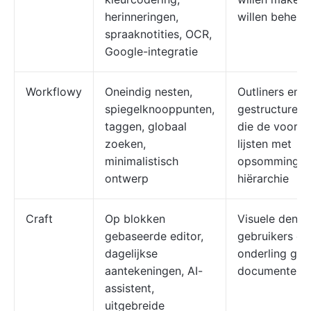
herinneringen,
willen behere
spraaknotities, OCR,
Google-integratie
Workflowy
Oneindig nesten,
Outliners en
spiegelknooppunten,
gestructureer
taggen, globaal
die de voorke
zoeken,
lijsten met
minimalistisch
opsommingst
ontwerp
hiërarchie
Craft
Op blokken
Visuele denke
gebaseerde editor,
gebruikers di
dagelijkse
onderling ge
aantekeningen, AI-
documenten w
assistent,
uitgebreide