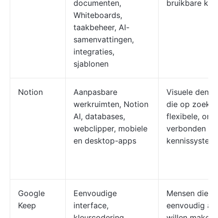
documenten,
bruikbare ken
Whiteboards,
taakbeheer, AI-
samenvattingen,
integraties,
sjablonen
Notion
Aanpasbare
Visuele denke
werkruimten, Notion
die op zoek zi
AI, databases,
flexibele, ond
webclipper, mobiele
verbonden
en desktop-apps
kennissystem
Google
Eenvoudige
Mensen die sn
Keep
interface,
eenvoudig aa
kleurcodering,
willen maken 