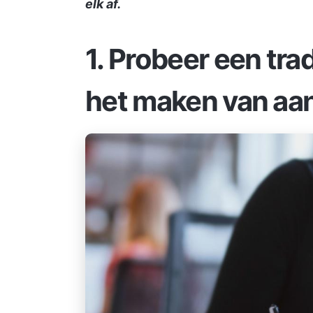
elk af.
1.
Probeer een trad
het maken van aa