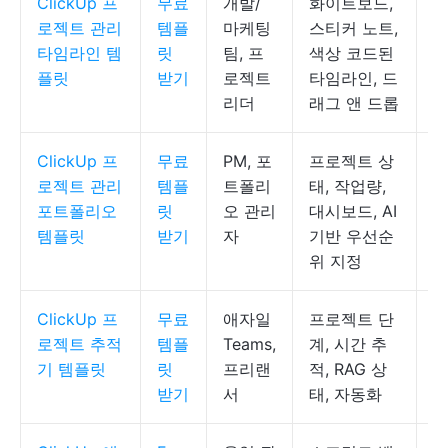
ClickUp 프
무료
개발/
화이트보드,
C
로젝트 관리
템플
마케팅
스티커 노트,
타임라인 템
릿
팀, 프
색상 코드된
플릿
받기
로젝트
타임라인, 드
리더
래그 앤 드롭
ClickUp 프
무료
PM, 포
프로젝트 상
C
로젝트 관리
템플
트폴리
태, 작업량,
록
포트폴리오
릿
오 관리
대시보드, AI
템플릿
받기
자
기반 우선순
위 지정
ClickUp 프
무료
애자일
프로젝트 단
C
로젝트 추적
템플
Teams,
계, 시간 추
록
기 템플릿
릿
프리랜
적, RAG 상
받기
서
태, 자동화