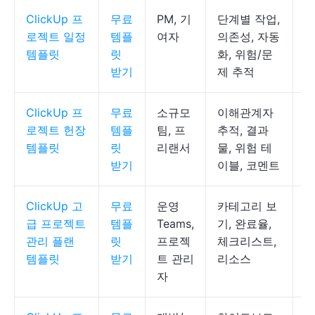
ClickUp 프
무료
PM, 기
단계별 작업,
C
로젝트 일정
템플
여자
의존성, 자동
록
템플릿
릿
화, 위험/문
받기
제 추적
ClickUp 프
무료
소규모
이해관계자
C
로젝트 헌장
템플
팀, 프
추적, 결과
서
템플릿
릿
리랜서
물, 위험 테
받기
이블, 코멘트
ClickUp 고
무료
운영
카테고리 보
C
급 프로젝트
템플
Teams,
기, 완료율,
스
관리 플랜
릿
프로젝
체크리스트,
템플릿
받기
트 관리
리소스
자