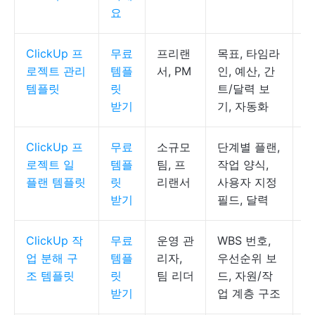
요
ClickUp 프
무료
프리랜
목표, 타임라
C
로젝트 관리
템플
서, PM
인, 예산, 간
록
템플릿
릿
트/달력 보
받기
기, 자동화
ClickUp 프
무료
소규모
단계별 플랜,
C
로젝트 일
템플
팀, 프
작업 양식,
록
플랜 템플릿
릿
리랜서
사용자 지정
받기
필드, 달력
ClickUp 작
무료
운영 관
WBS 번호,
C
업 분해 구
템플
리자,
우선순위 보
록
조 템플릿
릿
팀 리더
드, 자원/작
받기
업 계층 구조