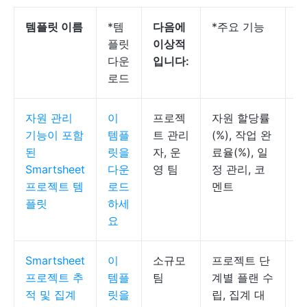
템플릿 이름
*템
다음에
*주요 기능
*
플릿
이상적
다운
입니다:
로드
자원 관리
이
프로젝
자원 할당률
S
기능이 포함
템플
트 관리
(%), 작업 완
된
릿을
자, 운
료율(%), 일
Smartsheet
다운
영 팀
정 관리, 코
프로젝트 템
로드
멘트
플릿
하세
요
Smartsheet
이
소규모
프로젝트 단
S
프로젝트 추
템플
팀
계별 플랜 수
시
적 및 집계
릿을
립, 집계 대