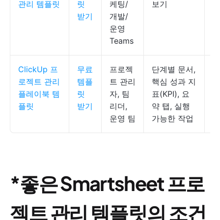
관리 템플릿
릿
케팅/
보기
받기
개발/
운영
Teams
ClickUp 프
무료
프로젝
단계별 문서,
C
로젝트 관리
템플
트 관리
핵심 성과 지
서
플레이북 템
릿
자, 팀
표(KPI), 요
플릿
받기
리더,
약 탭, 실행
운영 팀
가능한 작업
*좋은 Smartsheet 프로
젝트 관리 템플릿의 조건