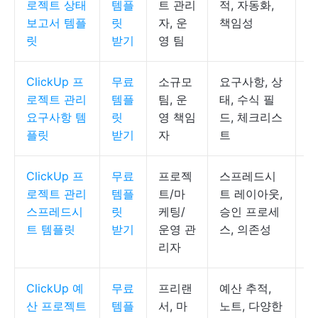
로젝트 상태
템플
트 관리
적, 자동화,
록
보고서 템플
릿
자, 운
책임성
릿
받기
영 팀
ClickUp 프
무료
소규모
요구사항, 상
C
로젝트 관리
템플
팀, 운
태, 수식 필
요구사항 템
릿
영 책임
드, 체크리스
플릿
받기
자
트
ClickUp 프
무료
프로젝
스프레드시
C
로젝트 관리
템플
트/마
트 레이아웃,
프
스프레드시
릿
케팅/
승인 프로세
트 템플릿
받기
운영 관
스, 의존성
리자
ClickUp 예
무료
프리랜
예산 추적,
C
산 프로젝트
템플
서, 마
노트, 다양한
록