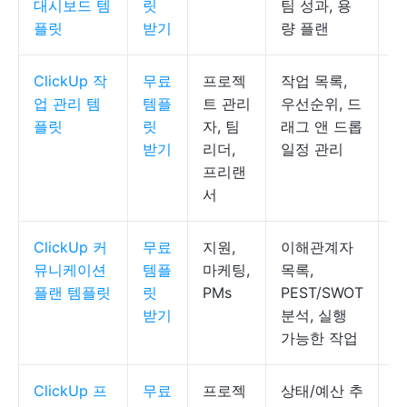
대시보드 템
릿
팀 성과, 용
플릿
받기
량 플랜
ClickUp 작
무료
프로젝
작업 목록,
C
업 관리 템
템플
트 관리
우선순위, 드
록
플릿
릿
자, 팀
래그 앤 드롭
받기
리더,
일정 관리
프리랜
서
ClickUp 커
무료
지원,
이해관계자
C
뮤니케이션
템플
마케팅,
목록,
서
플랜 템플릿
릿
PMs
PEST/SWOT
받기
분석, 실행
가능한 작업
ClickUp 프
무료
프로젝
상태/예산 추
C