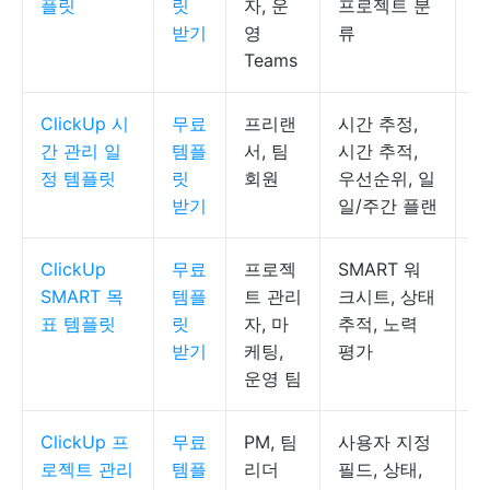
플릿
릿
자, 운
프로젝트 분
받기
영
류
Teams
ClickUp 시
무료
프리랜
시간 추정,
C
간 관리 일
템플
서, 팀
시간 추적,
록
정 템플릿
릿
회원
우선순위, 일
받기
일/주간 플랜
ClickUp
무료
프로젝
SMART 워
C
SMART 목
템플
트 관리
크시트, 상태
록
표 템플릿
릿
자, 마
추적, 노력
받기
케팅,
평가
운영 팀
ClickUp 프
무료
PM, 팀
사용자 지정
C
로젝트 관리
템플
리더
필드, 상태,
시