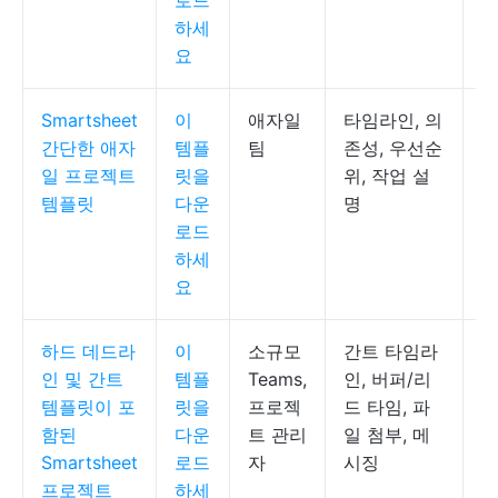
로드
하세
요
Smartsheet
이
애자일
타임라인, 의
S
간단한 애자
템플
팀
존성, 우선순
일 프로젝트
릿을
위, 작업 설
템플릿
다운
명
로드
하세
요
하드 데드라
이
소규모
간트 타임라
S
인 및 간트
템플
Teams,
인, 버퍼/리
간
템플릿이 포
릿을
프로젝
드 타임, 파
함된
다운
트 관리
일 첨부, 메
Smartsheet
로드
자
시징
프로젝트
하세