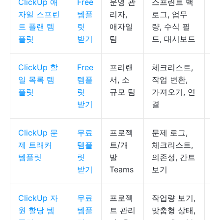
ClickUp 애
Free
운영 관
스프린트 백
C
자일 스프린
템플
리자,
로그, 업무
록
트 플랜 템
릿
애자일
량, 수식 필
플릿
받기
팀
드, 대시보드
ClickUp 할
Free
프리랜
체크리스트,
C
일 목록 템
템플
서, 소
작업 변환,
플릿
릿
규모 팀
가져오기, 연
받기
결
ClickUp 문
무료
프로젝
문제 로그,
C
제 트래커
템플
트/개
체크리스트,
록
템플릿
릿
발
의존성, 간트
받기
Teams
보기
ClickUp 자
무료
프로젝
작업량 보기,
C
원 할당 템
템플
트 관리
맞춤형 상태,
스