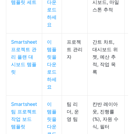
템플릿 세트
다운
시보드, 마일
로드
스톤 추적
하세
요
Smartsheet
이
프로젝
간트 차트,
S
프로젝트 관
템플
트 관리
대시보드 위
시
리 플랜 대
릿을
자
젯, 예산 추
시보드 템플
다운
적, 작업 목
릿
로드
록
하세
요
Smartsheet
이
팀 리
칸반 레이아
S
팀 프로젝트
템플
더, 운
웃, 진행률
작업 보드
릿을
영 팀
(%), 자원 수
템플릿
다운
식, 필터