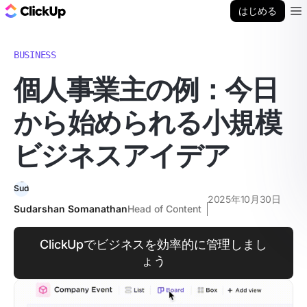
ClickUp ブログ
はじめる
Ope
BUSINESS
個人事業主の例：今日
から始められる小規模
ビジネスアイデア
2025年10月30日
Sudarshan Somanathan
Head of Content
ClickUpでビジネスを効率的に管理しまし
ょう