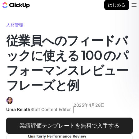
ClickUp ブログ
はじめる
Ope
人材管理
従業員へのフィードバ
ックに使える 100 のパ
フォーマンスレビュー
フレーズと例
2025年4月28日
Uma Kelath
Staff Content Editor
業績評価テンプレートを無料で入手する