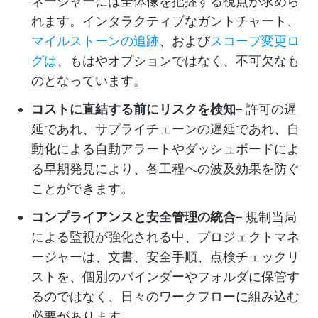
ネージャーには全体像を把握する視点が求めら
れます。インタラクティブなガントチャート、
マイルストーンの追跡
、および
スコープ変更ロ
グは
、もはやオプションではなく、不可欠なも
のとなっています。
コストに直結する前にリスクを検知
– 許可の遅
延であれ、サプライチェーンの遅延であれ、自
動化による自動アラートやダッシュボードによ
る早期発見により、各工程への波及効果を防ぐ
ことができます。
コンプライアンスと安全管理の統合
– 規制当局
による監視が強化される中、プロジェクトマネ
ージャーは、文書、安全手順、点検チェックリ
ストを、個別のバインダーやフォルダに保管す
るのではなく、日々のワークフローに組み込む
必要があります。