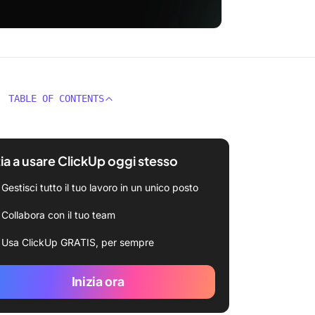
TABLE OF CONTENTS
zia a usare ClickUp oggi stesso
Gestisci tutto il tuo lavoro in un unico posto
Collabora con il tuo team
Usa ClickUp GRATIS, per sempre
Inizia ora