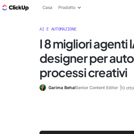
Blog di ClickUp
Casa
Prodotto
AI E AUTOMAZIONE
I 8 migliori agenti 
designer per auto
processi creativi
Garima Behal
Senior Content Editor
10 ott