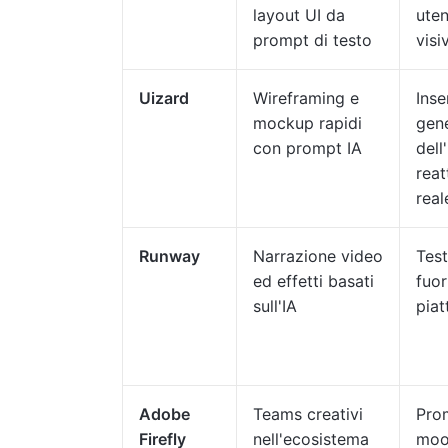
layout UI da
uten
prompt di testo
visi
Uizard
Wireframing e
Inse
mockup rapidi
gen
con prompt IA
dell
reat
real
Runway
Narrazione video
Test
ed effetti basati
fuor
sull'IA
pia
Adobe
Teams creativi
Pro
Firefly
nell'ecosistema
moo