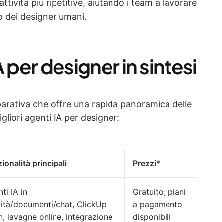
tività più ripetitive, aiutando i team a lavorare
o dei designer umani.
IA per designer in sintesi
parativa che offre una rapida panoramica delle
igliori agenti IA per designer:
ionalità principali
Prezzi
*
ti IA in
Gratuito; piani
vità/documenti/chat, ClickUp
a pagamento
n, lavagne online, integrazione
disponibili