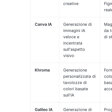
creative
Fig
real
Canva IA
Generazione di
Mag
immagini IA
da t
veloce e
di s
incentrata
sull'aspetto
visivo
Khroma
Generazione
Form
personalizzata di
colo
tavolozze di
basa
colori basate
acce
sull'IA
Galileo IA
Generazione di
Prog