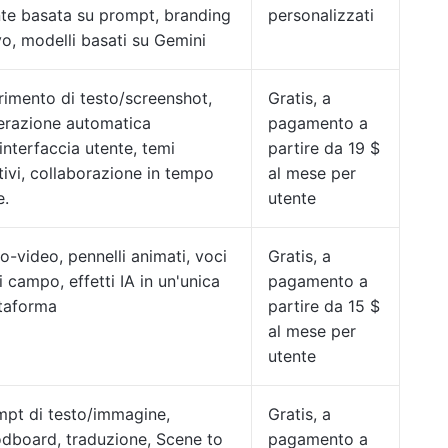
te basata su prompt, branding
personalizzati
vo, modelli basati su Gemini
rimento di testo/screenshot,
Gratis, a
erazione automatica
pagamento a
'interfaccia utente, temi
partire da 19 $
tivi, collaborazione in tempo
al mese per
e.
utente
o-video, pennelli animati, voci
Gratis, a
i campo, effetti IA in un'unica
pagamento a
ttaforma
partire da 15 $
al mese per
utente
mpt di testo/immagine,
Gratis, a
dboard, traduzione, Scene to
pagamento a