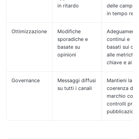
in ritardo
delle campag
in tempo real
Ottimizzazione
Modifiche
Adeguamenti
sporadiche e
continui e
basate su
basati sui dat
opinioni
alle metriche
chiave e ai KP
Governance
Messaggi diffusi
Mantieni la
su tutti i canali
coerenza del
marchio con i
controlli pre-
pubblicazion