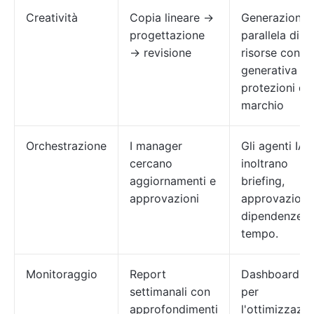
Creatività
Copia lineare →
Generazione
progettazione
parallela di
→ revisione
risorse con IA
generativa e
protezioni de
marchio
Orchestrazione
I manager
Gli agenti IA
cercano
inoltrano
aggiornamenti e
briefing,
approvazioni
approvazioni
dipendenze i
tempo.
Monitoraggio
Report
Dashboard li
settimanali con
per
approfondimenti
l'ottimizzazi