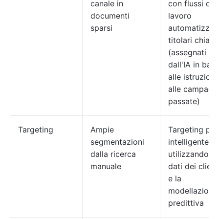
canale in
con flussi di
documenti
lavoro
sparsi
automatizzati
titolari chiari
(assegnati
dall'IA in bas
alle istruzioni
alle campagn
passate)
Targeting
Ampie
Targeting più
segmentazioni
intelligente
dalla ricerca
utilizzando i
manuale
dati dei client
e la
modellazione
predittiva