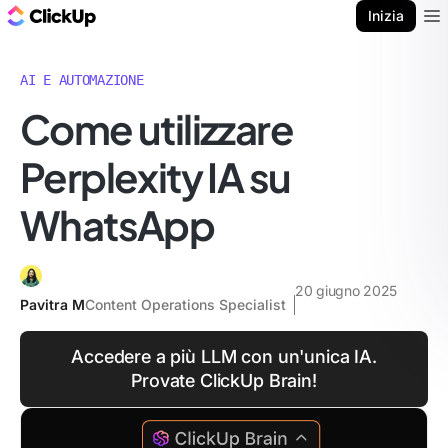
Blog di ClickUp
Inizia
Ope
AI E AUTOMAZIONE
Come utilizzare
Perplexity IA su
WhatsApp
20 giugno 2025
Pavitra M
Content Operations Specialist
Accedere a più LLM con un'unica IA.
Provate ClickUp Brain!