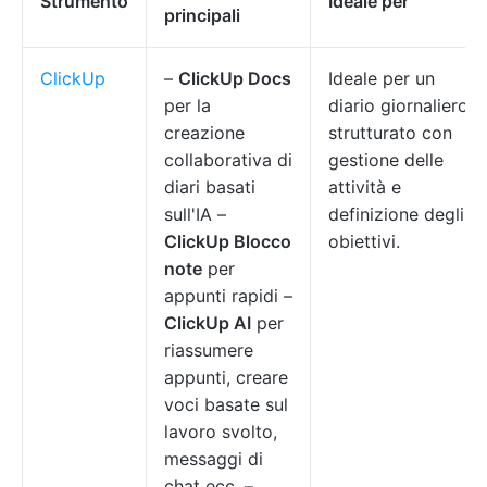
Strumento
Ideale per
principali
ClickUp
–
ClickUp Docs
Ideale per un
per la
diario giornaliero
creazione
strutturato con
collaborativa di
gestione delle
diari basati
attività e
sull'IA –
definizione degli
ClickUp Blocco
obiettivi.
note
per
appunti rapidi –
ClickUp AI
per
riassumere
appunti, creare
voci basate sul
lavoro svolto,
messaggi di
chat ecc. –