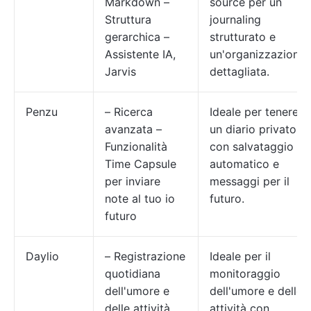
Markdown –
source per un
Struttura
journaling
gerarchica –
strutturato e
Assistente IA,
un'organizzazione
Jarvis
dettagliata.
Penzu
– Ricerca
Ideale per tenere
avanzata –
un diario privato
Funzionalità
con salvataggio
Time Capsule
automatico e
per inviare
messaggi per il
note al tuo io
futuro.
futuro
Daylio
– Registrazione
Ideale per il
quotidiana
monitoraggio
dell'umore e
dell'umore e delle
delle attività
attività con