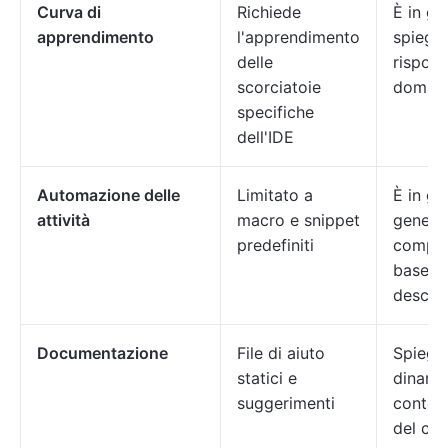
Curva di
Richiede
È in gr
apprendimento
l'apprendimento
spiegar
delle
rispond
scorciatoie
doman
specifiche
dell'IDE
Automazione delle
Limitato a
È in gr
attività
macro e snippet
genera
predefiniti
comple
base di
descriz
Documentazione
File di aiuto
Spiega
statici e
dinami
suggerimenti
contest
del co