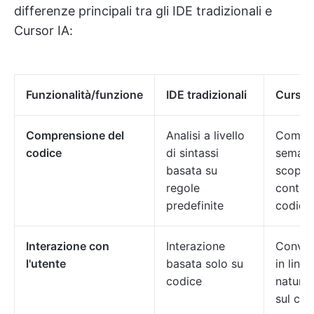
differenze principali tra gli IDE tradizionali e
Cursor IA:
Funzionalità/funzione
IDE tradizionali
Cursor
Comprensione del
Analisi a livello
Compre
codice
di sintassi
semant
basata su
scopo 
regole
contes
predefinite
codice
Interazione con
Interazione
Conver
l'utente
basata solo su
in ling
codice
natural
sul cod