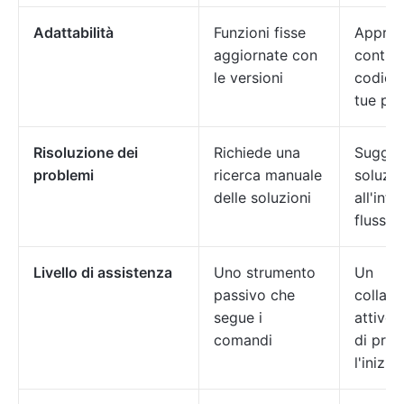
Adattabilità
Funzioni fisse
Appren
aggiornate con
continu
le versioni
codice 
tue pr
Risoluzione dei
Richiede una
Sugger
problemi
ricerca manuale
soluzio
delle soluzioni
all'inte
flusso 
Livello di assistenza
Uno strumento
Un
passivo che
collabo
segue i
attivo 
comandi
di pre
l'inizia