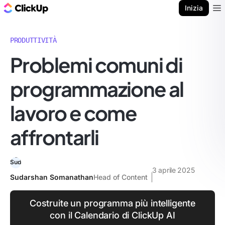
Blog di ClickUp
Inizia
Ope
PRODUTTIVITÀ
Problemi comuni di
programmazione al
lavoro e come
affrontarli
3 aprile 2025
Sudarshan Somanathan
Head of Content
Costruite un programma più intelligente
con il Calendario di ClickUp AI